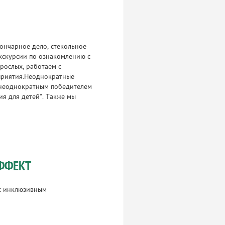
гончарное дело, стекольное
экскурсии по ознакомлению с
рослых, работаем с
приятия.Неоднократные
я неоднократным победителем
я для детей". Также мы
ФФЕКТ
с инклюзивным