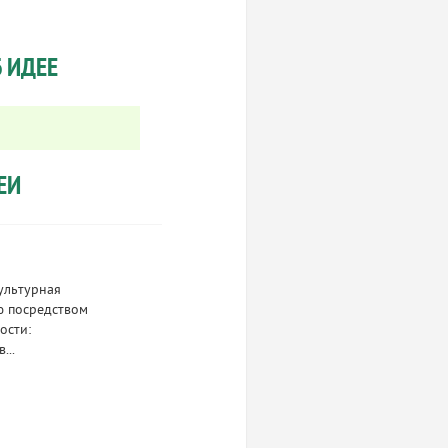
 ИДЕЕ
ЕИ
ультурная
ю посредством
ости:
...