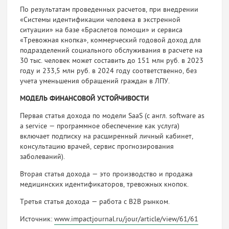
По результатам проведенных расчетов, при внедрении
«Системы идентификации человека в экстренной
ситуации» на базе «Брасле­тов помощи» и сервиса
«Тревожная кнопка», коммерческий годо­вой доход для
подразделений социального обслуживания в расче­те на
30 тыс. человек может составить до 151 млн руб. в 2023
году и 233,5 млн руб. в 2024 году соответственно, без
учета уменьше­ния обращений граждан в ЛПУ.
МОДЕЛЬ ФИНАНСОВОЙ УСТОЙЧИВОСТИ
Первая статья дохода по модели SaaS (с англ. software as
a service — программное обеспечение как услуга)
включает подписку на рас­ширенный личный кабинет,
консультацию врачей, сервис прогнозирования
заболеваний).
Вторая статья дохода — это производство и продажа
меди­цинских идентификаторов, тревожных кнопок.
Третья статья дохода — работа с B2B рынком.
Источник:
www.impactjournal.ru/jour/article/view/61/61