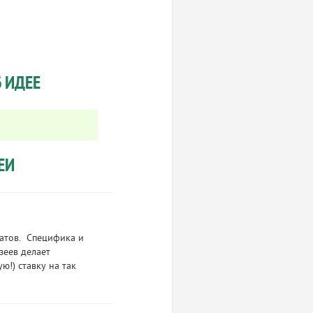
 ИДЕЕ
ЕИ
натов. Специфика и
зеев делает
ю!) ставку на так