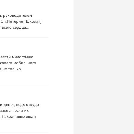
, руководителем
ОО «Интернет Школа»)
всего сердца...
евести милостыню
о своего мобильного
о не только
и денег, ведь откуда
ваются, если их
й. Находчивые люди