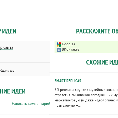
Р ИДЕИ
РАССКАЖИТЕ ОБ
Google+
р сайта
ВКонтакте
СХОЖИЕ ИД
обдумывает
SMART REPLICAS
НИЕ ИДЕИ
3D реплики хрупких музейных экспо
стратегия выживания сегодняшних му
маркетинговую (и даже идеологическу
Написать комментарий
называемую –...