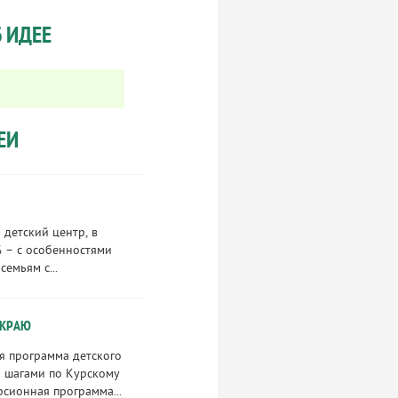
 ИДЕЕ
ЕИ
детский центр, в
 – с особенностями
емьям с...
 КРАЮ
я программа детского
 шагами по Курскому
рсионная программа...