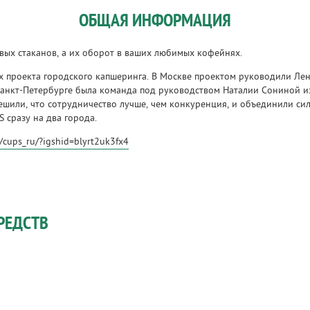
ОБЩАЯ ИНФОРМАЦИЯ
вых стаканов, а их оборот в ваших любимых кофейнях.
 проекта городского капшеринга. В Москве проектом руководили Лен
Санкт-Петербурге была команда под руководством Наталии Сониной из 
решили, что сотрудничество лучше, чем конкуренция, и объединили си
 сразу на два города.
cups_ru/?igshid=blyrt2uk3fx4
РЕДСТВ