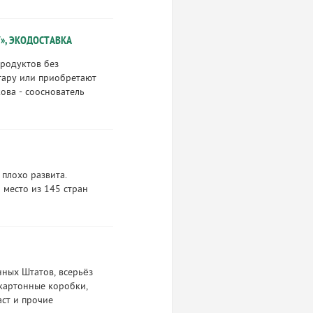
», ЭКОДОСТАВКА
продуктов без
 тару или приобретают
ова - сооснователь
 плохо развита.
 место из 145 стран
нных Штатов, всерьёз
 картонные коробки,
аст и прочие