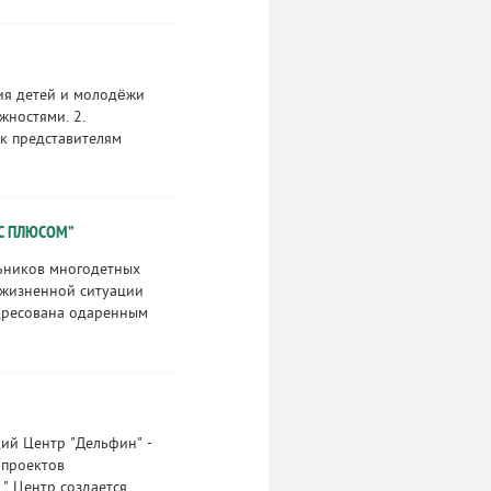
ция детей и молодёжи
жностями. 2.
к представителям
С ПЛЮСОМ”
ьников многодетных
й жизненной ситуации
адресована одаренным
ий Центр "Дельфин" -
 проектов
 Центр создается...