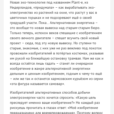
Новая эко-технология под названием Plant-e, из
Нидерландов, «придумала» – как вырабатывать эко-
электричеств
о из растений на окне, что растут у вас в
цветочных горшках и не подозревают ещё о своей
грядущей участи. Пока... Альтернативная энергетика –
это вообще-то новая вывеска над старым-старым бюро.
Только теперь, испокон веков спешащие с изобретением
своего вечного двигателя – спешат всучить свой новый
проект – сюда, под эту новую вывеску. Но ступени-то
старые, знакомые, с них уже не раз вежливо под локоток
провожали изобретателей в потёртых костюмах, указывая
им рукой на ближайшую остановку трамвая. Нам же как и
всегда остаётся лишь гадать – станет ли очередное
изобретение в жанре альтернативной энергетики
дельным и ценным изобретением, годным к чему-то ещё
– или же так и останется хармсовским курьёзом из серии
«эта фигура называется самовар».
Изобретателей альтернативных способов добычи
электроэнергии часто хочется спросить: «Какую цель
преследует именно ваше изобретение?» Но каждый раз
рискуешь прочитать в глазах ответ: «Моё изобретение
предназначено для времяпровождения
». Поэтому вопрос