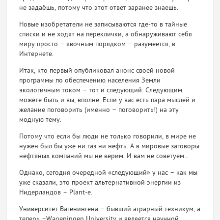
не задаёшь, потому что этот ответ заранее знаешь.
Новые изобретатели не записываются где-то в тайные
списки и не ходят на переклички, а обнаруживают себя
миру просто – явочным порядком – разумеется, в
Интернете.
Итак, кто первый опубликовал анонс своей новой
программы по обеспечению населения Земли
экологичным током – тот и следующий. Следующим
можете быть и вы, вполне. Если у вас есть пара мыслей и
желание поговорить (именно – поговорить!) на эту
модную тему.
Потому что если бы люди не только говорили, в мире не
нужен был бы уже ни газ ни нефть. А в мировые заговоры
нефтяных компаний мы не верим. И вам не советуем...
Однако, сегодня очередной «следующий» у нас – как мы
уже сказали, это проект альтернативной энергии из
Нидерландов – Plant-e.
Университет Вагенингена – бывший аграрный техникум, а
теперь –Wageningen University и является научной