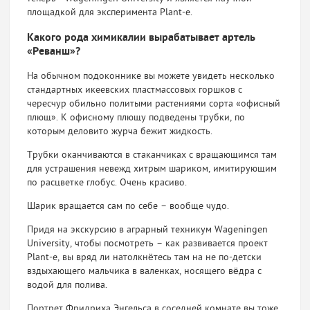
площадкой для эксперимента Plant-e.
Какого рода химикалии вырабатывает артель
«Реванш»?
На обычном подоконнике вы можете увидеть несколько
стандартных икеевских пластмассовых горшков с
чересчур обильно политыми растениями сорта «офисный
плющ». К офисному плющу подведены трубки, по
которым деловито журча бежит жидкость.
Трубки оканчиваются в стаканчиках с вращающимся там
для устрашения невежд хитрым шариком, имитирующим
по расцветке глобус. Очень красиво.
Шарик вращается сам по себе – вообще чудо.
Придя на экскурсию в аграрный техникум Wageningen
University, чтобы посмотреть – как развивается проект
Plant-e, вы вряд ли натолкнётесь там на не по-детски
вздыхающего мальчика в валенках, носящего вёдра с
водой для полива.
Портрет Фридриха Энгельса в соседней комнате вы тоже