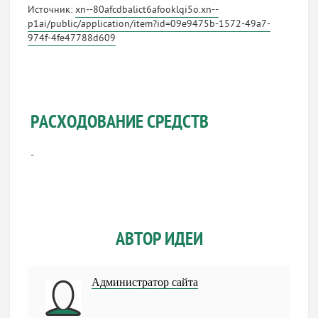
Источник:
xn--80afcdbalict6afooklqi5o.xn--
p1ai/public/application/item?id=09e9475b-1572-49a7-
974f-4fe47788d609
РАСХОДОВАНИЕ СРЕДСТВ
-
АВТОР ИДЕИ
Администратор сайта