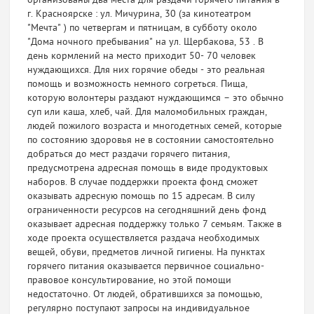
организованы два места для раздачи горячего питания в
г. Красноярске : ул. Мичурина, 30 (за кинотеатром
"Мечта" ) по четвергам и пятницам, в субботу около
"Дома ночного пребывания" на ул. Щербакова, 53 . В
день кормлений на место приходит 50- 70 человек
нуждающихся. Для них горячие обеды - это реальная
помощь и возможность немного согреться. Пища,
которую волонтеры раздают нуждающимся – это обычно
суп или каша, хлеб, чай. Для маломобильных граждан,
людей пожилого возраста и многодетных семей, которые
по состоянию здоровья не в состоянии самостоятельно
добраться до мест раздачи горячего питания,
предусмотрена адресная помощь в виде продуктовых
наборов. В случае поддержки проекта фонд сможет
оказывать адресную помощь по 15 адресам. В силу
ограниченности ресурсов на сегодняшний день фонд
оказывает адресная поддержку только 7 семьям. Также в
ходе проекта осуществляется раздача необходимых
вещей, обуви, предметов личной гигиены. На пунктах
горячего питания оказывается первичное социально-
правовое консультирование, но этой помощи
недостаточно. От людей, обратившихся за помощью,
регулярно поступают запросы на индивидуальное