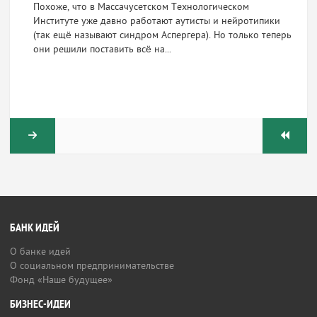
Похоже, что в Массачусетском Технологическом
Институте уже давно работают аутисты и нейротипики
(так ещё называют синдром Аспергера). Но только теперь
они решили поставить всё на...
БАНК ИДЕЙ
О банке идей
О социальном предпринимательстве
Фонд «Наше будущее»
БИЗНЕС-ИДЕИ