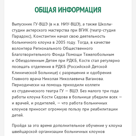
ОБЩАЯ ИНФОРМАЦИЯ
Выпускник ГУ-ВШЭ (в н.в. НИУ-ВШЭ), а также Школы-
студии актерского мастерства при ВГИК (театр-cтудия
Парадокс), Константин начал свою деятельность
больничного клоуна в 2005 году. Тогда, в качестве
волонтера Регионального Общественного
Благотворительного Фонда Помощи Тяжелобольным
и Обездоленным Детям при РДКБ, Костя стал регулярно
посещать отделения в РДКБ (Российской Детской
Клинической Больнице) с разрешения и одобрения
Главного врача Николая Николаевича Ваганова.
Периодически на помощь приходили коллеги
из студенческого театра ГУ — ВШЭ. Без малого три года
работы клоуна Кости Седова в больнице убедили всех —
и врачей, и родителей, — что работа больничных
клоунов приносит огромную пользу при реабилитации
детей.
Пройдя за это время дополнительное обучение у клоуна
швейцарской организации больничных клоунов