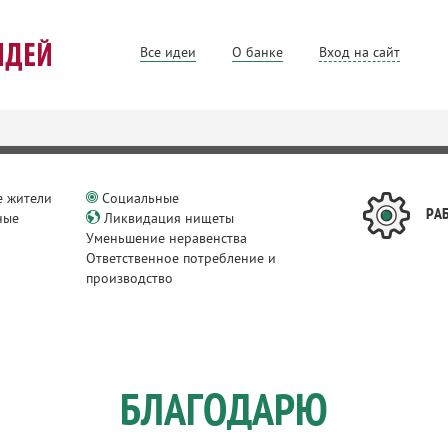
Все идеи
О банке
Вход на сайт
 жители
Cоциальные
РА
ные
Ликвидация нищеты
и
Уменьшение неравенства
Ответственное потребление и
производство
БЛАГОДАРЮ