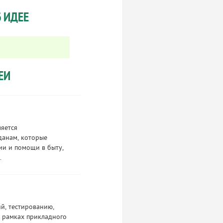
 ИДЕЕ
ЕИ
ляется
данам, которые
ии и помощи в быту,
.
й, тестированию,
в рамках прикладного