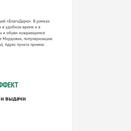
щей «БлагоДарю». В рамках
 в удобное время и в
жды и обуви нуждающимся
ке Мордовия, популяризацию
). Адрес пункта приема:
ФФЕКТ
 и выдачи