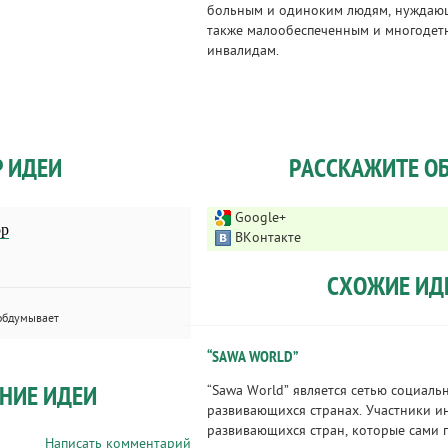
больным и одиноким людям, нуждающ
также малообеспеченным и многодет
инвалидам.
Р ИДЕИ
РАССКАЖИТЕ ОБ
Google+
ор
ВКонтакте
СХОЖИЕ ИД
обдумывает
“SAWA WORLD”
НИЕ ИДЕИ
“Sawa World” является сетью социаль
развивающихся странах. Участники и
развивающихся стран, которые сами
Написать комментарий