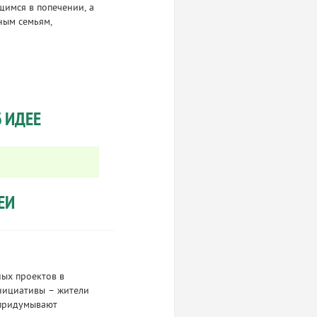
имся в попечении, а
ным семьям,
 ИДЕЕ
ЕИ
ных проектов в
нициативы – жители
 придумывают