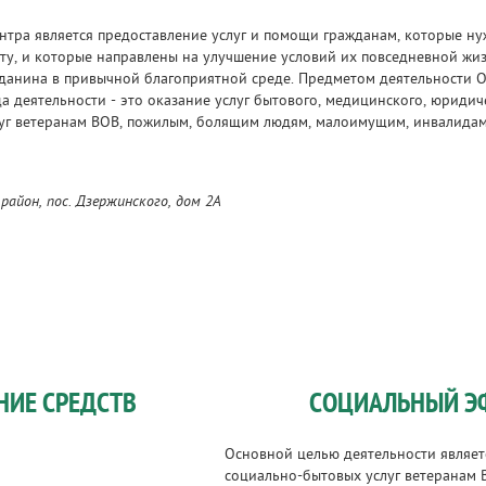
тра является предоставление услуг и помощи гражданам, которые н
у, и которые направлены на улучшение условий их повседневной жиз
данина в привычной благоприятной среде. Предметом деятельности О
а деятельности - это оказание услуг бытового, медицинского, юридич
луг ветеранам ВОВ, пожилым, болящим людям, малоимущим, инвалидам
айон, пос. Дзержинского, дом 2А
НИЕ СРЕДСТВ
СОЦИАЛЬНЫЙ Э
Основной целью деятельности являет
социально-бытовых услуг ветеранам 