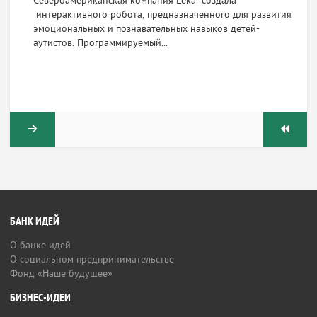
Североамериканская компания Leka создала
интерактивного робота, предназначенного для развития
эмоциональных и познавательных навыков детей-
аутистов. Программируемый...
БАНК ИДЕЙ
О банке идей
О социальном предпринимательстве
Фонд «Наше будущее»
БИЗНЕС-ИДЕИ