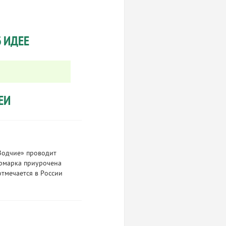
 ИДЕЕ
ЕИ
«Зодчие» проводит
ярмарка приурочена
отмечается в России