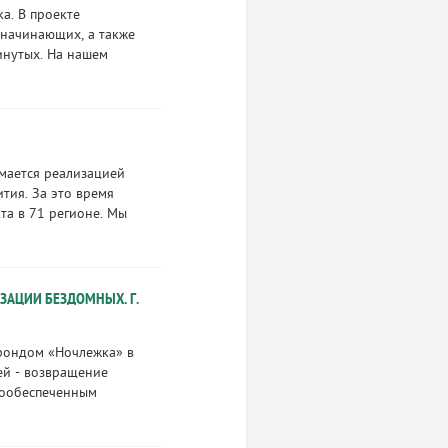
а. В проекте
 начинающих, а также
инутых. На нашем
имается реализацией
ития. За это время
та в 71 регионе. Мы
ИЗАЦИИ БЕЗДОМНЫХ. Г.
фондом «Ночлежка» в
ей - возвращение
лообеспеченным