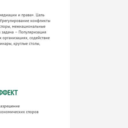
медиации и права». Цель
. Урегулирование конфликты
 споры, межнациональные
я задача – Популяризация
 организациях, содействие
инары, круглые столы,
ФФЕКТ
разрешение
экономических споров