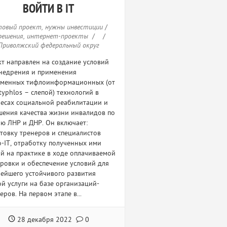
ВОЙТИ В IT
товый проект, нужны инвестиции
/
-решения, интернет-проекты
/
/
Приволжский федеральный округ
т направлен на создание условий
недрения и применения
еменных тифлоинформационных (от
 typhlos – слепой) технологий в
есах социальной реабилитации и
ения качества жизни инвалидов по
ю ЛНР и ДНР. Он включает:
товку тренеров и специалистов
-IT, отработку полученных ими
й на практике в ходе оплачиваемой
ровки и обеспечение условий для
ейшего устойчивого развития
й услуги на базе организаций-
еров. На первом этапе в...
28 декабря 2022
0