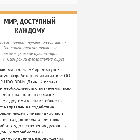
МИР, ДОСТУПНЫЙ
КАЖДОМУ
товый проект, нужны инвестиции
/
Социально ориентированные
некоммерческие организации
/
/
Сибирский федеральный округ
льный проект «Мир, доступный
ому» разработан по инициативе ОО
Р НОО ВОИ». Данный проект
н необходимостью вовлечения всех
лидов в полноценную жизнь
не с другими членами общества.
т направлен на содействие
рации людей с инвалидностью в
тво, создание благоприятных
ий для удовлетворения духовных,
урных потребностей и
оценного времяпрепровождения.