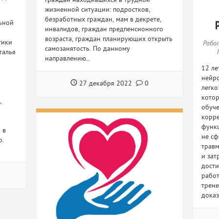
граждан находившихся в трудной
жизненной ситуации: подростков,
безработных граждан, мам в декрете,
ьной
инвалидов, граждан предпенсионного
возраста, граждан планирующих открыть
тики
Рабо
самозанятость. По данному
талья
направлению...
12 ле
нейро
27 декабря 2022
0
легко
котор
,
обуче
корре
функц
 в
не сф
о.
травм
и зат
дости
работ
трене
доказ