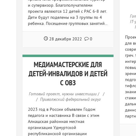
и супервизор. Благополучателями
проекта являются 12 детей с РАС 6-8 лет.
Го
Дети будут поделены на 3 группы по 4
IT
ребенка. Посещение групповых занятий...
Проек
28 декабря 2022
0
для в
совр
греч.
интер
МЕДИАМАСТЕРСКИЕ ДЛЯ
повыш
ДЕТЕЙ-ИНВАЛИДОВ И ДЕТЕЙ
зрени
подго
С ОВЗ
тифло
знани
Готовый проект, нужны инвестиции
/
/
стажи
/
Приволжский федеральный округ
дальн
2023 год в России объявлен Годом
данно
педагога и наставника В связи с этим
партн
Алнашская районная местная
организация Удмуртской
республиканской организации