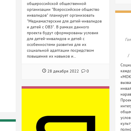
общероссийской общественной
организации "Всероссийское общество
инвалидов" планирует организовать
"Медиамастерские для детей-инвалидов
и детей с ОВЗ". В рамках данного
проекта будут сформированы условия
для детей-инвалидов и детей с
Го
особенностями развития для их
социальной адаптации посредством
повышения их навыков и...
Социа
кажд
28 декабря 2022
0
«МОК
вызва
инва
нарав
Проек
интег
общес
услов
культ
полн