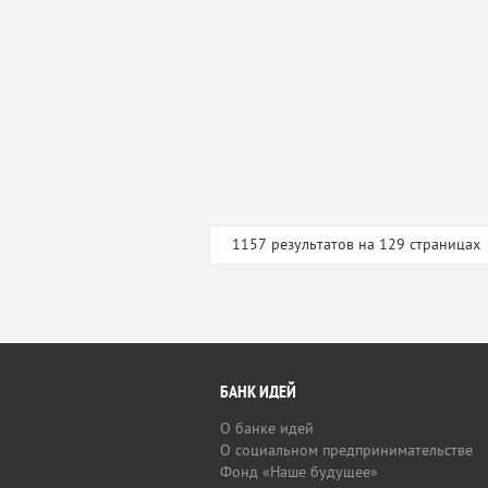
1157 результатов на 129 страницах
БАНК ИДЕЙ
О банке идей
О социальном предпринимательстве
Фонд «Наше будущее»