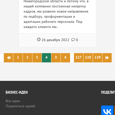
Нижегородской области и потому что, в
нашей компании постоянная нехватка
кадров, мы развили новое направление
по подбору, профориентации и
адаптации рабочего персонала. Под
каждого клиента мы...
26 декабря 2022
0
1
2
3
4
5
6
..
127
128
129
БИЗНЕС-ИДЕИ
ПОДЕЛИТ
Все идеи
Поделиться идеей